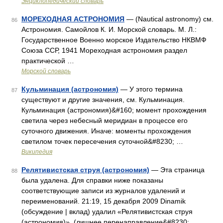
Энциклопедический словарь
МОРЕХОДНАЯ АСТРОНОМИЯ
— (Nautical astronomy) см.
86
Астрономия. Самойлов К. И. Морской словарь. М. Л.:
Государственное Военно морское Издательство НКВМФ
Союза ССР, 1941 Мореходная астрономия раздел
практической …
Морской словарь
Кульминация (астрономия)
— У этого термина
87
существуют и другие значения, см. Кульминация.
Кульминация (астрономия)&#160; момент прохождения
светила через небесный меридиан в процессе его
суточного движения. Иначе: моменты прохождения
светилом точек пересечения суточной&#8230; …
Википедия
Релятивистская струя (астрономия)
— Эта страница
88
была удалена. Для справки ниже показаны
соответствующие записи из журналов удалений и
переименований. 21:19, 15 декабря 2009 Dinamik
(обсуждение | вклад) удалил «Релятивистская струя
(астрономия)» ‎ (лишнее перенаправление&#8230; …