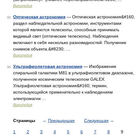
Википедия
Оптическая астрономия
— Оптическая астрономия&#160;
89
раздел наблюдательной астрономии, инструментами
которой являются телескопы, способные принимать
видимый свет (оптические телескопы). Наблюдения
включают в себя несколько разновидностей: Получение
снимков объекта.&#8230; …
Википедия
Ультрафиолетовая астрономия
— Изображение
90
спиральной галактики М81 в ультрафиолетовом диапазоне,
полученное космическим телескопом GALEX.
Ультрафиолетовая астрономия&#160; термин,
использующийся применительно к наблюдениям
электромагни …
Википедия
Страницы
←
Предыдущая
Следующая
→
1
2
3
4
5
6
7
8
9