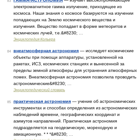
ГАММА-АСТРОНОМИЯ
— изучает высокопроникающее
83
электромагнитное гамма излучение, приходящее из
космоса. Наши знания о космосе базируются на изучении
попадающих на Землю космического вещества и
излучения. Вещество попадает в форме метеоритов и
космических лучей, т.е.&#8230; …
Энциклопедия Кольера
внеатмосферная астрономия
— исследует космические
84
объекты при помощи аппаратуры, установленной на
ракетах, ИСЗ, космических станциях и вынесенной за
пределы земной атмосферы для устранения атмосферных
помех. Внеатмосферная астрономия позволила проводить
астрономические&#8230; …
Энциклопедический словарь
практическая астрономия
— учение об астрономических
85
инструментах и способах определения из астрономических
наблюдений времени, географических координат и
азимутов направлений. Практическая астрономия
подразделяется на геодезическую, мореходную и
авиационную. * * *&#8230; …